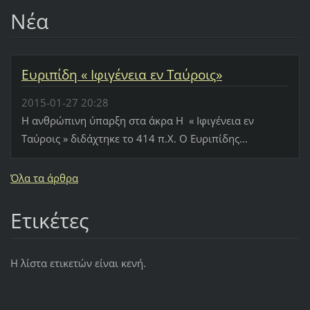
Νέα
Ευριπίδη « Ιφιγένεια εν Ταύροις»
2015-01-27 20:28
Η ανθρώπινη ύπαρξη στα άκρα Η « Ιφιγένεια εν
Ταύροις » διδάχτηκε το 414 π.Χ. Ο Ευριπίδης...
Όλα τα άρθρα
Ετικέτες
Η λίστα ετικετών είναι κενή.