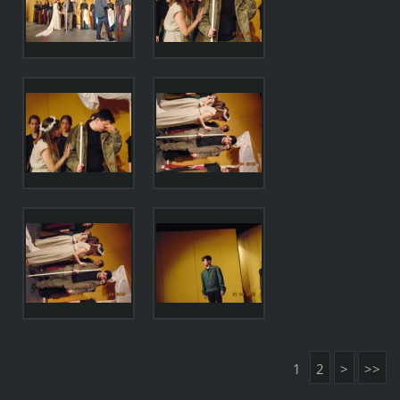
1
2
>
>>